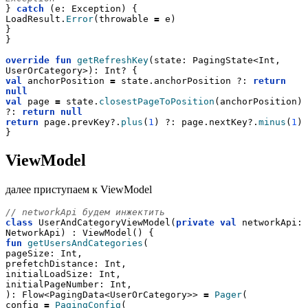
} 
catch
 (e: Exception) {
LoadResult.
Error
(throwable 
=
 e)
}
}
override
fun
getRefreshKey
(state: PagingState<Int, 
UserOrCategory>): Int? {
val
 anchorPosition 
=
 state.anchorPosition ?: 
return
null
val
 page 
=
 state.
closestPageToPosition
(anchorPosition) 
?: 
return
null
return
 page.prevKey?.
plus
(
1
) ?: page.nextKey?.
minus
(
1
)
}
ViewModel
далее приступаем к ViewModel
// networkApi будем инжектить
class
 UserAndCategoryViewModel(
private
val
 networkApi: 
NetworkApi) : ViewModel() {
fun
getUsersAndCategories
(
pageSize: Int,
prefetchDistance: Int,
initialLoadSize: Int,
initialPageNumber: Int,
): Flow<PagingData<UserOrCategory>> 
=
Pager
(
config 
=
PagingConfig
(