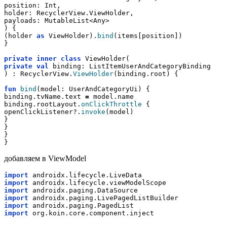
position: Int,
holder: RecyclerView.ViewHolder,
payloads: MutableList<Any>
) {
(holder 
as
 ViewHolder).
bind
(items[position])
}
private
inner
class
 ViewHolder(
private
val
 binding: ListItemUserAndCategoryBinding
) : RecyclerView.
ViewHolder
(binding.root) {
fun
bind
(model: UserAndCategoryUi) {
binding.tvName.text 
=
 model.name
binding.rootLayout.
onClickThrottle
 {
openClickListener?.
invoke
(model)
}
}
}
}
добавляем в ViewModel
import
 androidx.lifecycle.LiveData
import
 androidx.lifecycle.viewModelScope
import
 androidx.paging.DataSource
import
 androidx.paging.LivePagedListBuilder
import
 androidx.paging.PagedList
import
 org.koin.core.component.inject