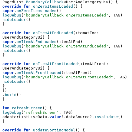
PagedList.
BoundaryCallback
<UserAndCategoryUi>() {
override
fun
onZeroItemsLoaded
() {
super
.
onZeroItemsLoaded
()
logDebug
(
"boundaryCallback onZeroItemsLoaded"
, TAG)
hideLoader
()
}
override
fun
onItemAtEndLoaded
(itemAtEnd: 
UserAndCategoryUi) {
super
.
onItemAtEndLoaded
(itemAtEnd)
logDebug
(
"boundaryCallback onItemAtEndLoaded"
, TAG)
hideLoader
()
}
override
fun
onItemAtFrontLoaded
(itemAtFront: 
UserAndCategoryUi) {
super
.
onItemAtFrontLoaded
(itemAtFront)
logDebug
(
"boundaryCallback onItemAtFrontLoaded"
, TAG)
hideLoader
()
}
})
.
build
()
}
fun
refreshScreen
() {
logDebug
(
"refreshScreen"
, TAG)
adapterListLiveData.
value
?.dataSource?.
invalidate
()
}
override
fun
updateSortingModel
() {