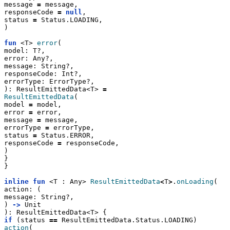
message 
=
 message,
responseCode 
=
null
,
status 
=
 Status.LOADING,
)
fun
 <T> 
error
(
model: T?,
error: Any?,
message: String?,
responseCode: Int?,
errorType: ErrorType?,
): ResultEmittedData<T> 
=
ResultEmittedData
(
model 
=
 model,
error 
=
 error,
message 
=
 message,
errorType 
=
 errorType,
status 
=
 Status.ERROR,
responseCode 
=
 responseCode,
)
}
}
inline
fun
 <T : Any> 
ResultEmittedData
<
T
>
.
onLoading
(
action: (
message: String?,
) 
->
 Unit
): ResultEmittedData<T> {
if
 (status 
==
 ResultEmittedData.Status.LOADING) 
action
(