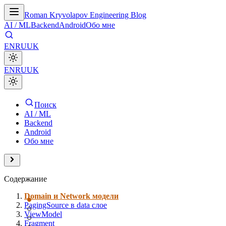
Roman Kryvolapov Engineering Blog
AI / ML
Backend
Android
Обо мне
EN
RU
UK
EN
RU
UK
Поиск
AI / ML
Backend
Android
Обо мне
Содержание
Domain и Network модели
PagingSource в data слое
ViewModel
Fragment