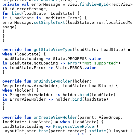
private
val
 errorMessage 
=
 view.
findViewById
<TextView>
(R.id.errorMessage)
fun
bind
(loadState: LoadState) {
if
 (loadState 
is
 LoadState.Error) {
errorMessage.
setSimpleText
(loadState.error.localizedMe
ssage)
}
}
}
override
fun
getStateViewType
(loadState: LoadState) 
=
when
 (loadState) {
LoadState.Loading 
->
 State.PROGRESS.
value
is
 LoadState.NotLoading 
->
error
(
"Not supported"
)
is
 LoadState.Error 
->
 State.ERROR.
value
}
override
fun
onBindViewHolder
(holder: 
RecyclerView.ViewHolder, loadState: LoadState) {
when
 (holder) {
is
 ProgressViewHolder 
->
 holder.
bind
(loadState)
is
 ErrorViewHolder 
->
 holder.
bind
(loadState)
}
}
override
fun
onCreateViewHolder
(parent: ViewGroup, 
loadState: LoadState) 
=
when
 (loadState) {
LoadState.Loading 
->
ProgressViewHolder
(
LayoutInflater.
from
(parent.context).
inflate
(R.layout.l