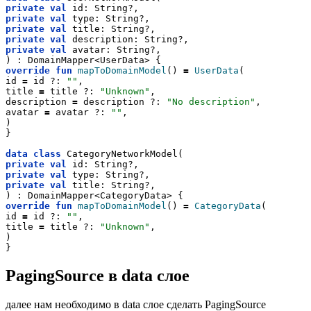
private
val
 id: String?,
private
val
 type: String?,
private
val
 title: String?,
private
val
 description: String?,
private
val
 avatar: String?,
) : DomainMapper<UserData> {
override
fun
mapToDomainModel
() 
=
UserData
(
id 
=
 id ?: 
""
,
title 
=
 title ?: 
"Unknown"
,
description 
=
 description ?: 
"No description"
,
avatar 
=
 avatar ?: 
""
,
)
}
data
class
 CategoryNetworkModel(
private
val
 id: String?,
private
val
 type: String?,
private
val
 title: String?,
) : DomainMapper<CategoryData> {
override
fun
mapToDomainModel
() 
=
CategoryData
(
id 
=
 id ?: 
""
,
title 
=
 title ?: 
"Unknown"
,
)
}
PagingSource в data слое
далее нам необходимо в data слое сделать PagingSource