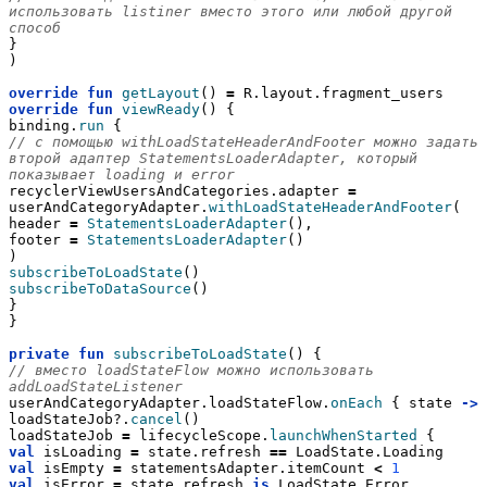
использовать listiner вместо этого или любой другой 
способ
}
)
override
fun
getLayout
() 
=
 R.layout.fragment_users
override
fun
viewReady
() {
binding.
run
 {
// с помощью withLoadStateHeaderAndFooter можно задать 
второй адаптер StatementsLoaderAdapter, который 
показывает loading и error
recyclerViewUsersAndCategories.adapter 
=
userAndCategoryAdapter.
withLoadStateHeaderAndFooter
(
header 
=
StatementsLoaderAdapter
(),
footer 
=
StatementsLoaderAdapter
()
)
subscribeToLoadState
()
subscribeToDataSource
()
}
}
private
fun
subscribeToLoadState
() {
// вместо loadStateFlow можно использовать 
addLoadStateListener
userAndCategoryAdapter.loadStateFlow.
onEach
 { state 
->
loadStateJob?.
cancel
()
loadStateJob 
=
 lifecycleScope.
launchWhenStarted
 {
val
 isLoading 
=
 state.refresh 
==
 LoadState.Loading
val
 isEmpty 
=
 statementsAdapter.itemCount 
<
1
val
 isError 
=
 state.refresh 
is
 LoadState.Error