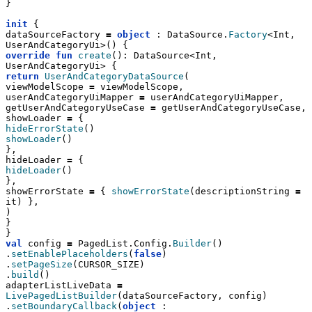
}
init
 {
dataSourceFactory 
=
object
 : DataSource.
Factory
<Int, 
UserAndCategoryUi>() {
override
fun
create
(): DataSource<Int, 
UserAndCategoryUi> {
return
UserAndCategoryDataSource
(
viewModelScope 
=
 viewModelScope,
userAndCategoryUiMapper 
=
 userAndCategoryUiMapper,
getUserAndCategoryUseCase 
=
 getUserAndCategoryUseCase,
showLoader 
=
 {
hideErrorState
()
showLoader
()
},
hideLoader 
=
 {
hideLoader
()
},
showErrorState 
=
 { 
showErrorState
(descriptionString 
=
it) },
)
}
}
val
 config 
=
 PagedList.Config.
Builder
()
.
setEnablePlaceholders
(
false
)
.
setPageSize
(CURSOR_SIZE)
.
build
()
adapterListLiveData 
=
LivePagedListBuilder
(dataSourceFactory, config)
.
setBoundaryCallback
(
object
 : 