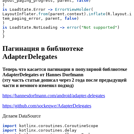
ayout_paging_progress, parent, 
false
)
)
is
 LoadState.Error 
->
ErrorViewHolder
(
LayoutInflater.
from
(parent.context).
inflate
(R.layout.i
tem_paging_error, parent, 
false
)
)
is
 LoadState.NotLoading 
->
error
(
"Not supported"
)
}
}
Пагинация в библиотеке
AdapterDelegates
Теперь что касается пагинации в популярной библиотеке
AdapterDelegates от Hannes Dorfmann
(эту часть статьи дописал через 2 года после предыдущей
части и немного изменил подход)
https://hannesdorfmann.com/android/adapter-delegates
https://github.com/sockeqwe/AdapterDelegates
Делаем DataSource
import
 kotlinx.coroutines.CoroutineScope
import
 kotlinx.coroutines.delay