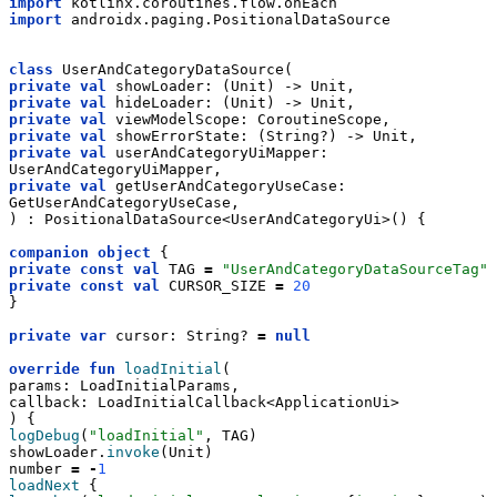
import
 kotlinx.coroutines.flow.onEach
import
 androidx.paging.PositionalDataSource
class
 UserAndCategoryDataSource(
private
val
 showLoader: (Unit) -> Unit,
private
val
 hideLoader: (Unit) -> Unit,
private
val
 viewModelScope: CoroutineScope,
private
val
 showErrorState: (String?) -> Unit,
private
val
 userAndCategoryUiMapper: 
UserAndCategoryUiMapper,
private
val
 getUserAndCategoryUseCase: 
GetUserAndCategoryUseCase,
) : PositionalDataSource<UserAndCategoryUi>() {
companion
object
 {
private
const
val
 TAG 
=
"UserAndCategoryDataSourceTag"
private
const
val
 CURSOR_SIZE 
=
20
}
private
var
 cursor: String? 
=
null
override
fun
loadInitial
(
params: LoadInitialParams,
callback: LoadInitialCallback<ApplicationUi>
) {
logDebug
(
"loadInitial"
, TAG)
showLoader.
invoke
(Unit)
number 
=
-
1
loadNext
 {