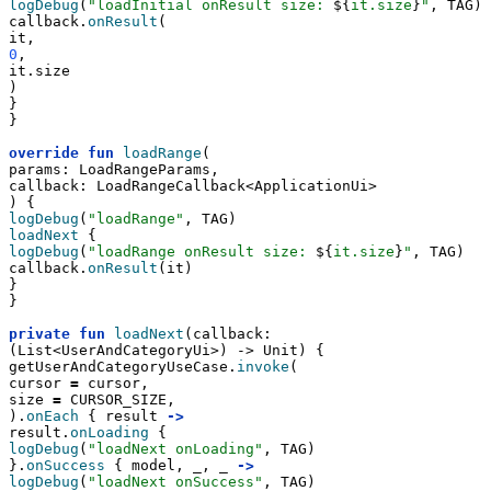
logDebug
(
"loadInitial onResult size: 
${
it.size
}
"
, TAG)
callback.
onResult
(
it,
0
,
it.size
)
}
}
override
fun
loadRange
(
params: LoadRangeParams,
callback: LoadRangeCallback<ApplicationUi>
) {
logDebug
(
"loadRange"
, TAG)
loadNext
 {
logDebug
(
"loadRange onResult size: 
${
it.size
}
"
, TAG)
callback.
onResult
(it)
}
}
private
fun
loadNext
(callback: 
(List<UserAndCategoryUi>) -> Unit) {
getUserAndCategoryUseCase.
invoke
(
cursor 
=
 cursor,
size 
=
 CURSOR_SIZE,
).
onEach
 { result 
->
result.
onLoading
 {
logDebug
(
"loadNext onLoading"
, TAG)
}.
onSuccess
 { model, _, _ 
->
logDebug
(
"loadNext onSuccess"
, TAG)