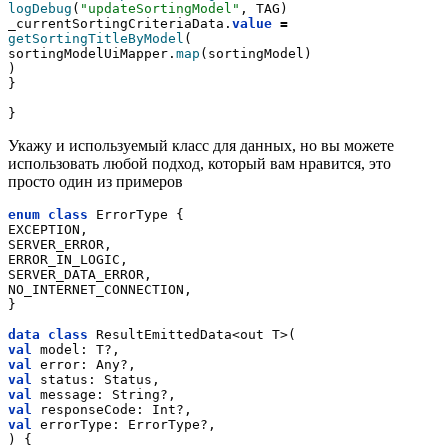
logDebug
(
"updateSortingModel"
, TAG)
_currentSortingCriteriaData.
value
=
getSortingTitleByModel
(
sortingModelUiMapper.
map
(sortingModel)
)
}
}
Укажу и используемый класс для данных, но вы можете
использовать любой подход, который вам нравится, это
просто один из примеров
enum
class
 ErrorType {
EXCEPTION,
SERVER_ERROR,
ERROR_IN_LOGIC,
SERVER_DATA_ERROR,
NO_INTERNET_CONNECTION,
}
data
class
 ResultEmittedData<out T>(
val
 model: T?,
val
 error: Any?,
val
 status: Status,
val
 message: String?,
val
 responseCode: Int?,
val
 errorType: ErrorType?,
) {