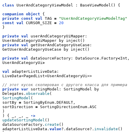
class
 UserAndCategoryViewModel : BaseViewModel() {
companion
object
 {
private
const
val
 TAG 
=
"UserAndCategoryViewModelTag"
const
val
 CURSOR_SIZE 
=
20
}
private
val
 userAndCategoryUiMapper: 
UserAndCategoryUiMapper by inject()
private
val
 getUserAndCategoryUseCase: 
GetUserAndCategoryUseCase by inject()
private
val
 dataSourceFactory: DataSource.Factory
<
Int, 
UserAndCategoryUi
>
val
 adapterListLiveData: 
LiveData<PagedList<UserAndCategoryUi>>
// этот кусок скопирован с другого класса для примера
private
var
 sortingModel: SortingModel by 
Delegates.
observable
(
SortingModel
(
sortBy 
=
 SortingByEnum.DEFAULT,
sortDirection 
=
 SortingDirectionEnum.ASC
)
) { _, _, _ 
->
updateSortingModel
()
dataSourceFactory.
create
()
adapterListLiveData.
value
?.dataSource?.
invalidate
()