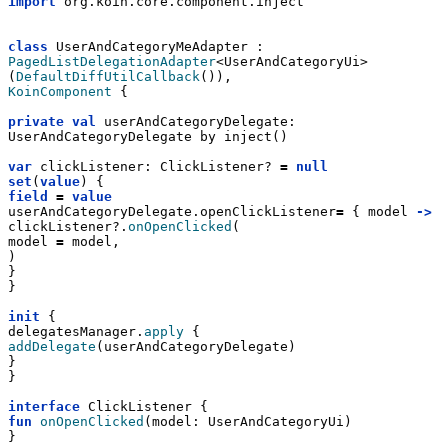
import
 org.koin.core.component.inject
class
 UserAndCategoryMeAdapter :
PagedListDelegationAdapter
<UserAndCategoryUi>
(
DefaultDiffUtilCallback
()),
KoinComponent
 {
private
val
 userAndCategoryDelegate: 
UserAndCategoryDelegate by inject()
var
 clickListener: ClickListener? 
=
null
set
(
value
) {
field
=
value
userAndCategoryDelegate.openClickListener
=
 { model 
->
clickListener?.
onOpenClicked
(
model 
=
 model,
)
}
}
init
 {
delegatesManager.
apply
 {
addDelegate
(userAndCategoryDelegate)
}
}
interface
 ClickListener {
fun
onOpenClicked
(model: UserAndCategoryUi)
}