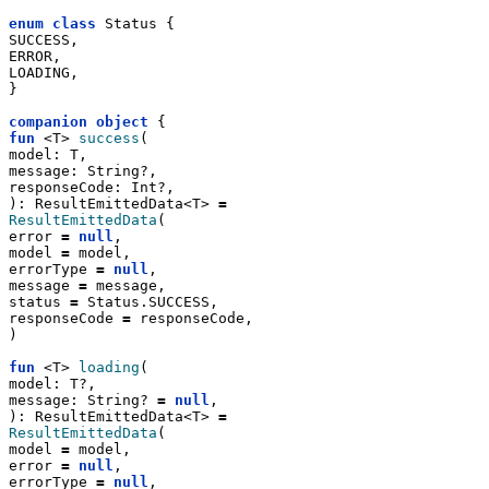
enum
class
 Status {
SUCCESS,
ERROR,
LOADING,
}
companion
object
 {
fun
 <T> 
success
(
model: T,
message: String?,
responseCode: Int?,
): ResultEmittedData<T> 
=
ResultEmittedData
(
error 
=
null
,
model 
=
 model,
errorType 
=
null
,
message 
=
 message,
status 
=
 Status.SUCCESS,
responseCode 
=
 responseCode,
)
fun
 <T> 
loading
(
model: T?,
message: String? 
=
null
,
): ResultEmittedData<T> 
=
ResultEmittedData
(
model 
=
 model,
error 
=
null
,
errorType 
=
null
,