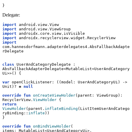
}
Delegate:
import
 android.view.View
import
 android.view.ViewGroup
import
 androidx.core.view.isVisible
import
 androidx.recyclerview.widget.RecyclerView
import
com.hannesdorfmann.adapterdelegates4.AbsFallbackAdapte
rDelegate
class
 UserAndCategoryDelegate : 
AbsFallbackAdapterDelegate<MutableList<UserAndCategory
Ui>>() {
var
 openClickListener: ((model: UserAndCategoryUi) -> 
Unit)? 
=
null
override
fun
onCreateViewHolder
(parent: ViewGroup): 
RecyclerView.
ViewHolder
 {
return
ViewHolder
(parent.
inflateBinding
(ListItemUserAndCatego
ryBinding::
inflate
))
}
override
fun
onBindViewHolder
(
items: MutableList<UserAndCategoryUi>,