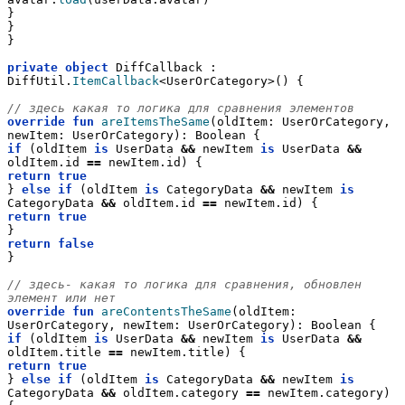
}
}
}
private
object
 DiffCallback : 
DiffUtil.
ItemCallback
<UserOrCategory>() {
// здесь какая то логика для сравнения элементов
override
fun
areItemsTheSame
(oldItem: UserOrCategory, 
newItem: UserOrCategory): Boolean {
if
 (oldItem 
is
 UserData 
&&
 newItem 
is
 UserData 
&&
oldItem.id 
==
 newItem.id) {
return
true
} 
else
if
 (oldItem 
is
 CategoryData 
&&
 newItem 
is
CategoryData 
&&
 oldItem.id 
==
 newItem.id) {
return
true
}
return
false
}
// здесь- какая то логика для сравнения, обновлен 
элемент или нет
override
fun
areContentsTheSame
(oldItem: 
UserOrCategory, newItem: UserOrCategory): Boolean {
if
 (oldItem 
is
 UserData 
&&
 newItem 
is
 UserData 
&&
oldItem.title 
==
 newItem.title) {
return
true
} 
else
if
 (oldItem 
is
 CategoryData 
&&
 newItem 
is
CategoryData 
&&
 oldItem.category 
==
 newItem.category) 