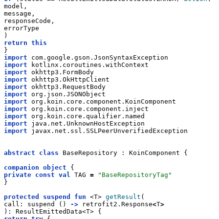
model,
message,
responseCode,
errorType
)
return
this
}
import
 com.google.gson.JsonSyntaxException
import
 kotlinx.coroutines.withContext
import
 okhttp3.FormBody
import
 okhttp3.OkHttpClient
import
 okhttp3.RequestBody
import
 org.json.JSONObject
import
 org.koin.core.component.KoinComponent
import
 org.koin.core.component.inject
import
 org.koin.core.qualifier.named
import
 java.net.UnknownHostException
import
 javax.net.ssl.SSLPeerUnverifiedException
abstract
class
 BaseRepository : KoinComponent {
companion
object
 {
private
const
val
 TAG 
=
"BaseRepositoryTag"
}
protected
suspend
fun
 <T> 
getResult
(
call: suspend () 
->
 retrofit2.Response
<
T
>
): ResultEmittedData<T> {
return
try
 {