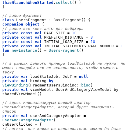
this@launchWhenStarted
.
collect
() }
}
// далее фрагмент
class
 UsersFragment : BaseFragment() {
companion
object
 {
// далее все константы для пейджера
private
const
val
 PAGE_SIZE 
=
10
private
const
val
 PREFETCH_DISTANCE 
=
3
private
const
val
 INITIAL_LOAD_SIZE 
=
10
private
const
val
 INITIAL_STATEMENTS_PAGE_NUMBER 
=
1
fun
newInstance
() 
=
UsersFragment
()
}
// в рамках данного примера loadStateJob не нужна, но 
может понадобиться ее использовать, чтобы отменять 
таску
private
var
 loadStateJob: Job? 
=
null
private
val
 binding 
by
viewBinding
(FragmentUsersBinding::
bind
)
private
val
 viewModel: UserAndCategoryViewModel by 
sharedViewModel()
// здесь инициализируем первый адаптер 
UserAndCategoryAdapter, который будет показывать 
список
private
val
 userAndCategoryAdapter 
=
UserAndCategoryAdapter
(
onUserClicked 
=
 {
// логика  для клика по пользователю, можно бы было 