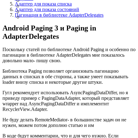
Адаптер для показа списка
Адаптер для показа состояний
Пагинация в библиотеке AdapterDelegates
Android Paging 3 и Paging in
AdapterDelegates
Поскольку статей по библиотеке Android Paging и особенно по
пагинации в библиотеке AdapterDelegates мне показалось
довольно мало- пишу свою.
Библиотека Paging позволяет организовать пагинацию
данных в списках в обе стороны, а также умеет показывать
loader внизу списка и некоторые другие штуки.
Гугл рекомендует использовать AsyncPagingDataDiffer, но я
приведу пример с PagingDataAdapter, который представляет
wrapper над AsyncPagingDataDiffer и имплементит
RecyclerView.Adapter.
Не буду делать RemoteMediator- в большинстве задач он не
нужен, можем потом дополню статью и им
В коде будут комментарии, что и для чего нужно. Если