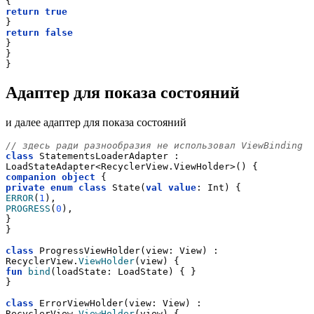
{
return
true
}
return
false
}
}
}
Адаптер для показа состояний
и далее адаптер для показа состояний
// здесь ради разнообразия не использовал ViewBinding
class
 StatementsLoaderAdapter : 
LoadStateAdapter<RecyclerView.ViewHolder>() {
companion
object
 {
private
enum
class
 State(
val
value
: Int) {
ERROR
(
1
),
PROGRESS
(
0
),
}
}
class
 ProgressViewHolder(view: View) : 
RecyclerView.
ViewHolder
(view) {
fun
bind
(loadState: LoadState) { }
}
class
 ErrorViewHolder(view: View) : 
RecyclerView.
ViewHolder
(view) {