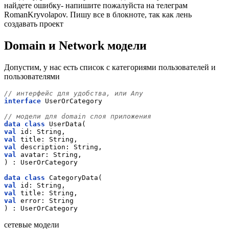
найдете ошибку- напишите пожалуйста на телеграм
RomanKryvolapov. Пишу все в блокноте, так как лень
создавать проект
Domain и Network модели
Допустим, у нас есть список с категориями пользователей и
пользователями
// интерфейс для удобства, или Any
interface
 UserOrCategory
// модели для domain слоя приложения
data
class
 UserData(
val
 id: String,
val
 title: String,
val
 description: String,
val
 avatar: String,
) : UserOrCategory
data
class
 CategoryData(
val
 id: String,
val
 title: String,
val
 error: String
) : UserOrCategory
сетевые модели