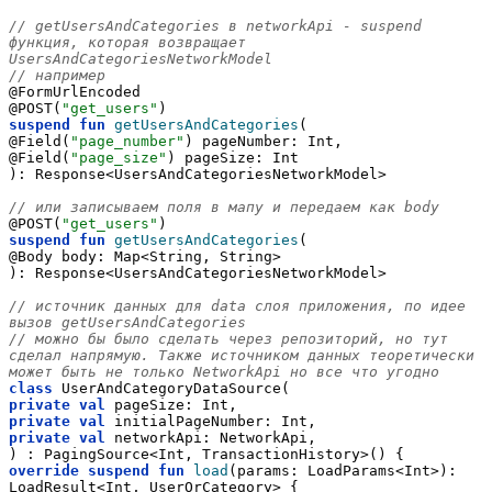
// getUsersAndCategories в networkApi - suspend 
функция, которая возвращает 
UsersAndCategoriesNetworkModel
// например
@FormUrlEncoded
@POST(
"get_users"
)
suspend
fun
getUsersAndCategories
(
@Field(
"page_number"
) pageNumber: Int,
@Field(
"page_size"
) pageSize: Int
): Response<UsersAndCategoriesNetworkModel>
// или записываем поля в мапу и передаем как body
@POST(
"get_users"
)
suspend
fun
getUsersAndCategories
(
@Body body: Map<String, String>
): Response<UsersAndCategoriesNetworkModel>
// источник данных для data слоя приложения, по идее 
вызов getUsersAndCategories
// можно бы было сделать через репозиторий, но тут 
сделал напрямую. Также источником данных теоретически 
может быть не только NetworkApi но все что угодно
class
 UserAndCategoryDataSource(
private
val
 pageSize: Int,
private
val
 initialPageNumber: Int,
private
val
 networkApi: NetworkApi,
) : PagingSource<Int, TransactionHistory>() {
override
suspend
fun
load
(params: LoadParams<Int>): 
LoadResult<Int, UserOrCategory> {