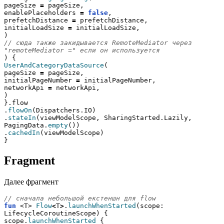
pageSize 
=
 pageSize,
enablePlaceholders 
=
false
,
prefetchDistance 
=
 prefetchDistance,
initialLoadSize 
=
 initialLoadSize,
)
// сюда также закидывается RemoteMediator через 
"remoteMediator =" если он используется
) {
UserAndCategoryDataSource
(
pageSize 
=
 pageSize,
initialPageNumber 
=
 initialPageNumber,
networkApi 
=
 networkApi,
)
}.flow
.
flowOn
(Dispatchers.IO)
.
stateIn
(viewModelScope, SharingStarted.Lazily, 
PagingData.
empty
())
.
cachedIn
(viewModelScope)
}
Fragment
Далее фрагмент
// сначала небольшой екстеншн для flow
fun
 <T> 
Flow
<
T
>
.
launchWhenStarted
(scope: 
LifecycleCoroutineScope) {
scope.
launchWhenStarted
 { 