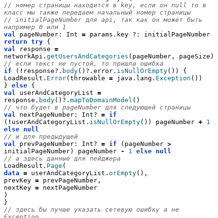
// номер страницы находится в key, если он null то в 
класс мы также передаем начальный номер страницы
// initialPageNumber для api, так как он может быть 
например 0 или 1
val
 pageNumber: Int 
=
 params.key ?: initialPageNumber
return
try
 {
val
 response 
=
networkApi.
getUsersAndCategories
(pageNumber, pageSize)
// если текст не пустой, то пришла ошибка
if
 (
!
response?.
body
()?.error.
isNullOrEmpty
()) {
LoadResult.
Error
(throwable 
=
 java.lang.
Exception
())
} 
else
 {
val
 userAndCategoryList 
=
response.
body
()?.
mapToDomainModel
()
// что будет в pageNumber для следующей страницы
val
 nextPageNumber: Int? 
=
if
(
!
userAndCategoryList.
isNullOrEmpty
()) pageNumber 
+
1
else
null
// и для предыдущей
val
 prevPageNumber: Int? 
=
if
 (pageNumber 
>
initialPageNumber) pageNumber 
-
1
else
null
// а здесь данные для пейджера
LoadResult.
Page
(
data
=
 userAndCategoryList.
orEmpty
(),
prevKey 
=
 prevPageNumber,
nextKey 
=
 nextPageNumber
)
}
// здесь бы лучше указать сетевую ошибку а не 
Exception