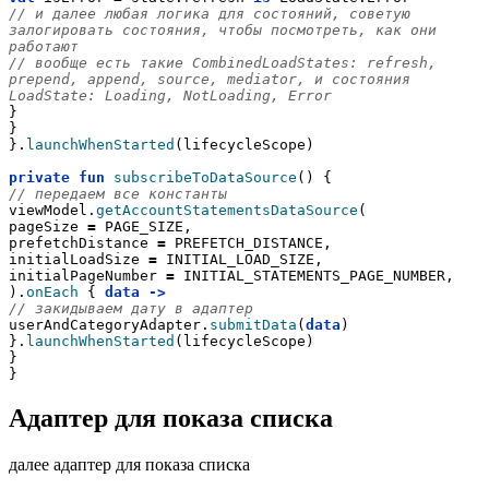
// и далее любая логика для состояний, советую 
залогировать состояния, чтобы посмотреть, как они 
работают
// вообще есть такие CombinedLoadStates: refresh, 
prepend, append, source, mediator, и состояния 
LoadState: Loading, NotLoading, Error
}
}
}.
launchWhenStarted
(lifecycleScope)
private
fun
subscribeToDataSource
() {
// передаем все константы
viewModel.
getAccountStatementsDataSource
(
pageSize 
=
 PAGE_SIZE,
prefetchDistance 
=
 PREFETCH_DISTANCE,
initialLoadSize 
=
 INITIAL_LOAD_SIZE,
initialPageNumber 
=
 INITIAL_STATEMENTS_PAGE_NUMBER,
).
onEach
 { 
data
->
// закидываем дату в адаптер
userAndCategoryAdapter.
submitData
(
data
)
}.
launchWhenStarted
(lifecycleScope)
}
}
Адаптер для показа списка
далее адаптер для показа списка