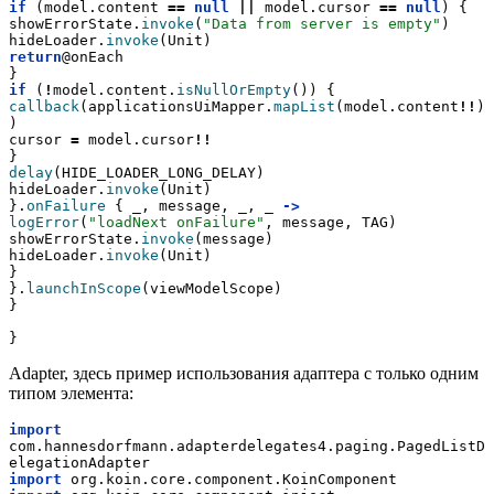
if
 (model.content 
==
null
||
 model.cursor 
==
null
) {
showErrorState.
invoke
(
"Data from server is empty"
)
hideLoader.
invoke
(Unit)
return
@onEach
}
if
 (
!
model.content.
isNullOrEmpty
()) {
callback
(applicationsUiMapper.
mapList
(model.content
!!
)
)
cursor 
=
 model.cursor
!!
}
delay
(HIDE_LOADER_LONG_DELAY)
hideLoader.
invoke
(Unit)
}.
onFailure
 { _, message, _, _ 
->
logError
(
"loadNext onFailure"
, message, TAG)
showErrorState.
invoke
(message)
hideLoader.
invoke
(Unit)
}
}.
launchInScope
(viewModelScope)
}
}
Adapter, здесь пример использования адаптера с только одним
типом элемента:
import
com.hannesdorfmann.adapterdelegates4.paging.PagedListD
elegationAdapter
import
 org.koin.core.component.KoinComponent