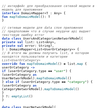
// интерфейс для преобразования сетевой модели в 
модель для приложения
interface
 DomainMapper<T : Any> {
fun
mapToDomainModel
(): T
}
// сетевые модели для data слоя приложения
// предположим что в случае неудачи api выдает 
текстовую ошибку error
data
class
 UsersAndCategoriesNetworkModel(
private
val
 list: List<Any>,
private
val
 error: String?,
) : DomainMapper<List<UserOrCategory>> {
// В итоге мы должны получить list, в котором 
находятся пользователи и категории 
List<UserOrCategory>
override
fun
mapToDomainModel
() 
=
 list.
map
 { 
userOrCategory 
->
if
 (userOrCategory.type 
==
"user"
) {
(userOrCategory 
as
UserNetworkModel).
mapToDomainModel
()
} 
else
if
 (userOrCategory.type 
==
"category"
) {
(userOrCategory 
as
CategoryNetworkModel).
mapToDomainModel
()
}
} ?: 
emptyList
()
}
data
class
 UserNetworkModel(