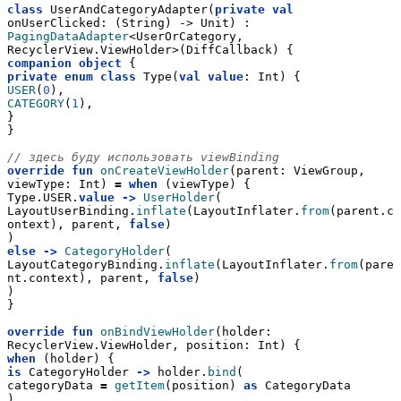
class
 UserAndCategoryAdapter(
private
val
onUserClicked: (String) -> Unit) :
PagingDataAdapter
<UserOrCategory, 
RecyclerView.ViewHolder>(DiffCallback) {
companion
object
 {
private
enum
class
 Type(
val
value
: Int) {
USER
(
0
),
CATEGORY
(
1
),
}
}
// здесь буду использовать viewBinding
override
fun
onCreateViewHolder
(parent: ViewGroup, 
viewType: Int) 
=
when
 (viewType) {
Type.USER.
value
->
UserHolder
(
LayoutUserBinding.
inflate
(LayoutInflater.
from
(parent.c
ontext), parent, 
false
)
)
else
->
CategoryHolder
(
LayoutCategoryBinding.
inflate
(LayoutInflater.
from
(pare
nt.context), parent, 
false
)
)
}
override
fun
onBindViewHolder
(holder: 
RecyclerView.ViewHolder, position: Int) {
when
 (holder) {
is
 CategoryHolder 
->
 holder.
bind
(
categoryData 
=
getItem
(position) 
as
 CategoryData
)