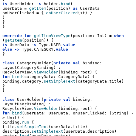
is
 UserHolder 
->
 holder.
bind
(
userData 
=
getItem
(position) 
as
 UserData
onUserClicked 
=
 { 
onUserClicked
(it) }
)
}
}
override
fun
getItemViewType
(position: Int) 
=
when
(
getItem
(position)) {
is
 UserData 
->
 Type.USER.
value
else
->
 Type.CATEGORY.
value
}
class
 CategoryHolder(
private
val
 binding: 
LayoutCategoryBinding) :
RecyclerView.
ViewHolder
(binding.root) {
fun
bind
(categoryData: CategoryData) {
binding.category.
setSimpleText
(categoryData.title)
}
}
class
 UserHolder(
private
val
 binding: 
LayoutUserBinding) :
RecyclerView.
ViewHolder
(binding.root) {
fun
bind
(userData: UserData, onUserClicked: (String) -
> Unit) {
binding.
run
 {
title.
setSimpleText
(userData.title)
description.
setSimpleText
(userData.description)
avatar.
load
(userData.avatar)