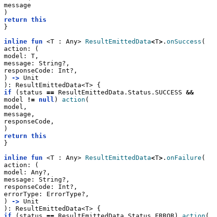
message
)
return
this
}
inline
fun
 <T : Any> 
ResultEmittedData
<
T
>
.
onSuccess
(
action: (
model: T,
message: String?,
responseCode: Int?,
) 
->
 Unit
): ResultEmittedData<T> {
if
 (status 
==
 ResultEmittedData.Status.SUCCESS 
&&
model 
!=
null
) 
action
(
model,
message,
responseCode,
)
return
this
}
inline
fun
 <T : Any> 
ResultEmittedData
<
T
>
.
onFailure
(
action: (
model: Any?,
message: String?,
responseCode: Int?,
errorType: ErrorType?,
) 
->
 Unit
): ResultEmittedData<T> {
if
 (status 
==
 ResultEmittedData.Status.ERROR) 
action
(